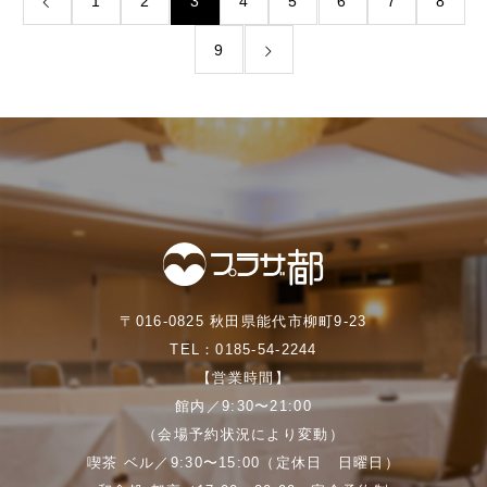
1
2
3
4
5
6
7
8
9
〒016-0825 秋田県能代市柳町9-23
TEL：0185-54-2244
【営業時間】
館内／9:30〜21:00
（会場予約状況により変動）
喫茶 ベル／9:30〜15:00（定休日 日曜日）